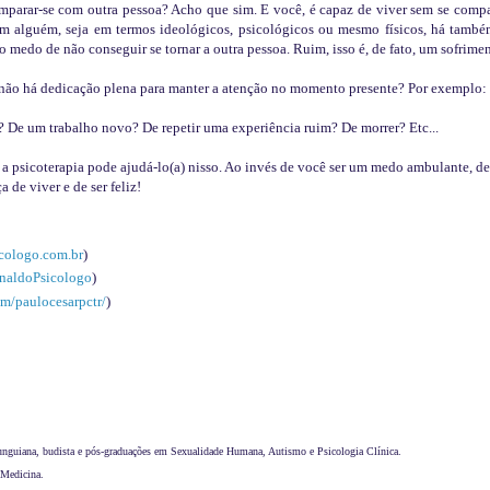
parar-se com outra pessoa? Acho que sim. E você, é capaz de viver sem se compa
m alguém, seja em termos ideológicos, psicológicos ou mesmo físicos, há també
á o medo de não conseguir se tornar a outra pessoa. Ruim, isso é, de fato, um sofrimen
 não há dedicação plena para manter a atenção no momento presente? Por exemplo:
 De um trabalho novo? De repetir uma experiência ruim? De morrer? Etc...
 a psicoterapia pode ajudá-lo(a) nisso. Ao invés de você ser um medo ambulante, d
 de viver e de ser feliz!
:
cologo.com.br
)
analdoPsicologo
)
m/paulocesarpctr/
)
junguiana, budista e pós-graduações em Sexualidade Humana, Autismo e Psicologia Clínica.
 Medicina.