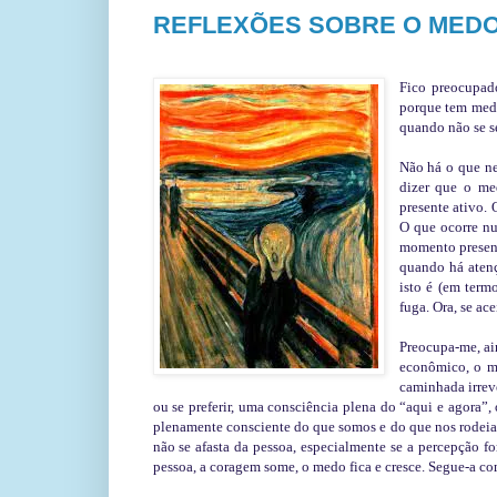
REFLEXÕES SOBRE O MED
Fico preocupa
porque tem medo
quando não se se
Não há o que ne
dizer que o me
presente ativo.
O que ocorre nu
momento present
quando há atenç
isto é (em term
fuga. Ora, se ace
Preocupa-me, ai
econômico, o me
caminhada irreve
ou se preferir, uma consciência plena do “aqui e agora”,
plenamente consciente do que somos e do que nos rodeia “
não se afasta da pessoa, especialmente se a percepção fo
pessoa, a coragem some, o medo fica e cresce. Segue-a co