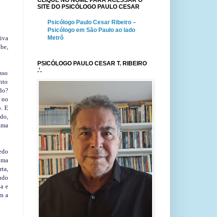
CLIQUE NO NOME PARA ACESSAR O
SITE DO PSICÓLOGO PAULO CESAR
Psicólogo Paulo Cesar Ribeiro –
Psicólogo em São Paulo ao lado
tiva
Metrô
be,
PSICÓLOGO PAULO CESAR T. RIBEIRO
.'.
sso
nto
do?
 no
. E
do,
uma
edo
uma
rta,
ando
a e
am a