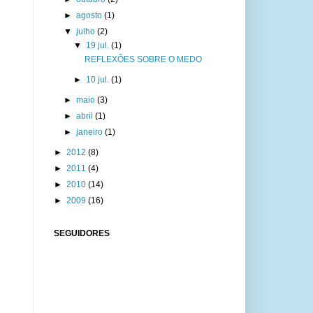
►
agosto
(1)
▼
julho
(2)
▼
19 jul.
(1)
REFLEXÕES SOBRE O MEDO
►
10 jul.
(1)
►
maio
(3)
►
abril
(1)
►
janeiro
(1)
►
2012
(8)
►
2011
(4)
►
2010
(14)
►
2009
(16)
SEGUIDORES