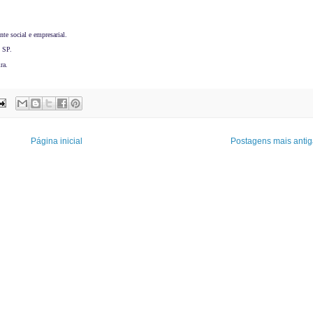
e social e empresarial.
 SP.
ra.
Página inicial
Postagens mais antig