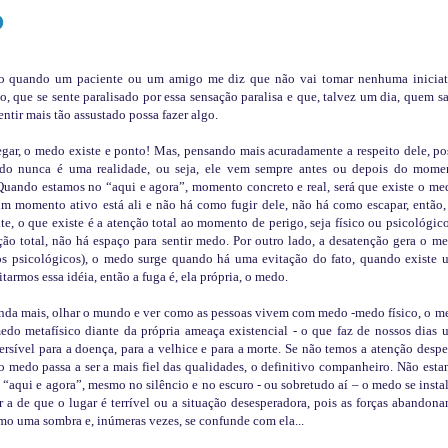
O
do quando um paciente ou um amigo me diz que não vai tomar nenhuma
inicia
, que se sente paralisado por essa sensação paralisa e que, talvez um dia, quem sa
ntir mais tão assustado possa fazer algo.
gar, o medo existe e ponto! Mas, pensando mais acuradamente a respeito dele, po
do nunca é uma realidade, ou seja, ele vem sempre antes ou depois do mome
 Quando estamos no “aqui e agora”, momento concreto e real, será que existe o me
m momento ativo está ali e não há como fugir dele, não há como escapar, então,
e, o que existe é a atenção total ao momento de perigo, seja físico ou psicológico
ão total, não há espaço para sentir medo. Por outro lado, a desatenção gera o me
os psicológicos), o medo surge quando há uma evitação do fato, quando existe 
itarmos essa idéia, então a fuga é, ela própria, o medo.
nda mais, olhar o mundo e ver como as pessoas vivem com medo -medo físico, o m
do metafísico diante da própria ameaça existencial - o que faz de nossos dias 
rsível para a doença, para a velhice e para a morte. Se não temos a atenção despe
 o medo passa a ser a mais fiel das qualidades, o definitivo companheiro. Não est
aqui e agora”, mesmo no silêncio e no escuro - ou sobretudo aí – o medo se instal
r a de que o lugar é terrível ou a situação desesperadora, pois as forças abandon
mo uma sombra e, inúmeras vezes, se confunde com ela...