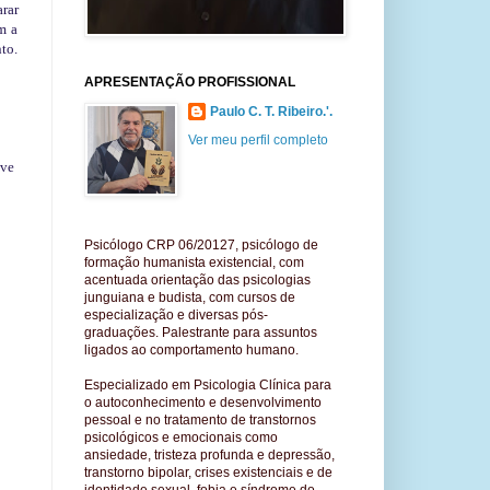
rar
m a
to.
APRESENTAÇÃO PROFISSIONAL
Paulo C. T. Ribeiro.'.
Ver meu perfil completo
eve
Psicólogo
CRP 06/20127
,
psicólogo de
formação humanista existencial, co
m
acentuada orientação das psicologias
j
unguiana
e budista, com cursos de
especialização e diversas pós-
graduações
.
P
alestrante para assuntos
ligados ao comportamento humano.
Especializado em Psicologia Clínica
para
o autoconhecimento e desenvolvimento
pessoal e no tratamento de transtornos
psicológicos e emocionais como
ansiedade, tristeza profunda e depressão,
transtorno bipolar, crises existenciais e de