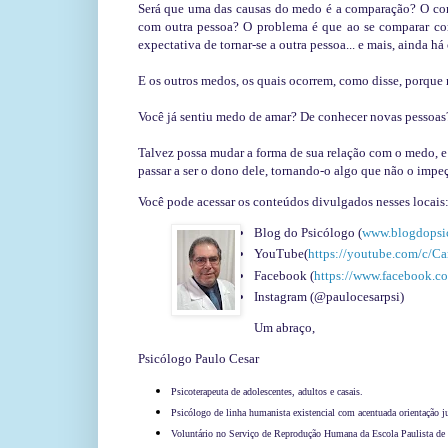
Será que uma das causas do medo é a comparação? O com
com outra pessoa? O problema é que ao se comparar co
expectativa de tornar-se a outra pessoa... e mais, ainda h
E os outros medos, os quais ocorrem, como disse, porque
Você já sentiu medo de amar? De conhecer novas pessoas?
Talvez possa mudar a forma de sua relação com o medo, e
passar a ser o dono dele, tornando-o algo que não o impeça
Você pode acessar os conteúdos divulgados nesses locais
Blog do Psicólogo (
www.blogdopsi
YouTube(
https://youtube.com/c/C
Facebook (
https://www.facebook.co
Instagram (@paulocesarpsi)
Um abraço,
Psicólogo Paulo Cesar
Psicoterapeuta de adolescentes, adultos e casais.
Psicólogo de linha humanista existencial com acentuada orientação 
Voluntário no Serviço de Reprodução Humana da Escola Paulista de