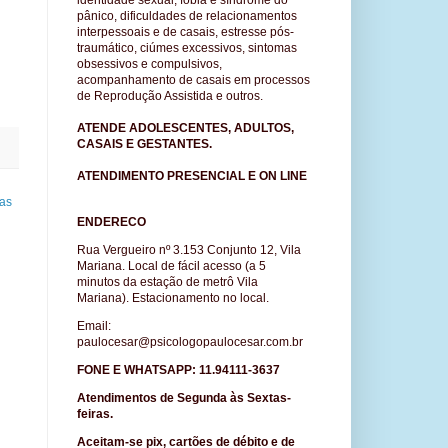
identidade sexual, fobia e síndrome do
pânico, dificuldades de relacionamentos
interpessoais e de casais, estresse pós-
traumático, ciúmes excessivos, sintomas
obsessivos e compulsivos,
acompanhamento de casais em processos
de Reprodução Assistida e outr
os.
ATENDE ADOLESCENTES, ADULTOS,
CASAIS E GESTANTES.
ATENDIMENTO
PRESENCIAL E ON LINE
as
ENDERECO
Rua Vergueiro nº 3.153 Conjunto 12, Vila
Mariana. Local de fácil acesso (a 5
minutos da estação de metrô Vila
Mariana). Estacionamento no local.
Email:
paulocesar@psicologopaulocesar.com.br
FONE E WHATSAPP:
11.94111-3637
Atendimentos de Segunda às Sextas-
feiras.
Aceitam-se pix, cartões de débito e de