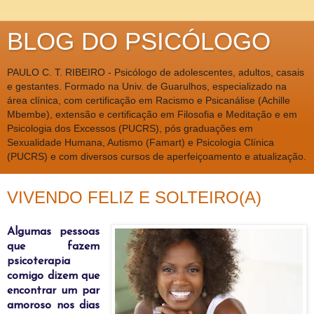
BLOG DO PSICÓLOGO
PAULO C. T. RIBEIRO - Psicólogo de adolescentes, adultos, casais
e gestantes. Formado na Univ. de Guarulhos, especializado na
área clínica, com certificação em Racismo e Psicanálise (Achille
Mbembe), extensão e certificação em Filosofia e Meditação e em
Psicologia dos Excessos (PUCRS), pós graduações em
Sexualidade Humana, Autismo (Famart) e Psicologia Clínica
(PUCRS) e com diversos cursos de aperfeiçoamento e atualização.
VIVENDO FELIZ E SOLTEIRO(A)
A
lgumas pessoas
que fazem
psicoterapia
comigo dizem que
encontrar um par
amoroso nos dias