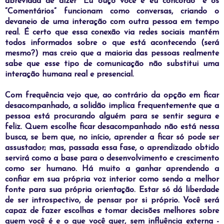
abreviada de dizer "Eu ouço você e eu concordo" e os
“Comentários” funcionam como conversas, criando o
devaneio de uma interação com outra pessoa em tempo
real. É certo que essa conexão via redes sociais mantém
todos informados sobre o que está acontecendo (será
mesmo?) mas creio que a maioria das pessoas realmente
sabe que esse tipo de comunicação não substitui uma
interação humana real e presencial.
C
om frequência vejo que, ao contrário da opção em ficar
desacompanhado, a solidão implica frequentemente que a
pessoa está procurando alguém para se sentir segura e
feliz. Quem escolhe ficar desacompanhado não está nessa
busca, se bem que, no início, aprender a ficar só pode ser
assustador; mas, passada essa fase, o aprendizado obtido
servirá como a base para o desenvolvimento e crescimento
como ser humano. Há muito a ganhar aprendendo a
confiar em sua própria voz interior como sendo a melhor
fonte para sua
própria orientação. Estar só dá liberdade
de ser introspectivo, de pensar por si próprio. Você será
capaz de fazer escolhas e tomar decisões melhores sobre
quem você é e o que você quer, sem influência externa -