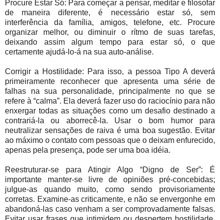
Procure Estar Só: Para começar a pensar, meditar e filosofar
de maneira diferente, é necessário estar só, sem
interferência da família, amigos, telefone, etc. Procure
organizar melhor, ou diminuir o rítmo de suas tarefas,
deixando assim algum tempo para estar só, o que
certamente ajudá-lo-á na sua auto-análise.
Corrigir a Hostilidade: Para isso, a pessoa Tipo A deverá
primeiramente reconhecer que apresenta uma série de
falhas na sua personalidade, principalmente no que se
refere à “calma”. Ela deverá fazer uso do raciocínio para não
enxergar todas as situações como um desafio destinado a
contrariá-la ou aborrecê-la. Usar o bom humor para
neutralizar sensações de raiva é uma boa sugestão. Evitar
ao máximo o contato com pessoas que o deixam enfurecido,
apenas pela presença, pode ser uma boa idéia.
Reestruturar-se para Atingir Algo “Digno de Ser”: É
importante manter-se livre de opiniões pré-concebidas;
julgue-as quando muito, como sendo provisoriamente
corretas. Examine-as criticamente, e não se envergonhe em
abandoná-las caso venham a ser comprovadamente falsas.
Evitar usar frases que intimidem ou despertem hostilidade,