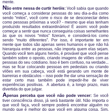
mente.
N
ão entre nessa de curtir heróis:
Você sabia que quando
você começa a considerar pessoas do seu dia-a-dia como
sendo “mitos”, você corre o risco de se desconectar deles
como pessoas próximas a você? - mesmo que elas tenham
produzido resultados extraordinários! É assim: você pode
começar a sentir que nunca conseguiria coisas semelhantes
às que os novos “mitos” fizeram, e considerá-los como
sendo “muito diferentes”. Por isso, é importante ter em
mente que todos são apenas seres humanos e que não há
hierarquia entre as pessoas, não importa quem elas sejam.
Quando você tem alguns heróis, é provável que você pense
também sobre o oposto, criando imagens de vilões com as
pessoas do seu cotidiano. Isso é bem confuso, na verdade...
mas se ficar colocando pessoas em pedestais ou criando
vilões em sua cabeça, você está gerando um monte de
barreiras e obstáculos – isso pode lhe dar uma sensação de
estar certo mas também pode impedir-lhe de viver
experiências positivas.
A abertura é, a longo prazo, mais
divertida do que julgar.
A
penas perceba que você não pode vencer:
Se você
tiver consciência disso, já será bastante útil. Não importa o
que você faça, você sempre poderá encontrar alguém no
mundo que é melhor do que você em alguma coisa. Sim,