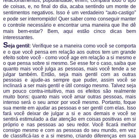
relacionamentos, popularidade, enfim, compara todo o tipo
de coisas, e, no final do dia, acaba sentindo um monte de
sentimentos negativos. Isso é um verdadeiro “auto-castigo”
e pode ser interrompido! Quer saber como conseguir manter
o controle necessário e encontrar uma maneira que lhe dê
mais bem-estar? Bem, aqui estão cinco dicas bem
interessantes.
S
eja gentil:
Verifique se a maneira como você se comporta
e o que você pensa em relação aos outros tem um grande
efeito sobre você - como você age em relação a si mesmo e
o que pensa sobre si mesmo. Se esse for o caso, saiba que
quanto mais você julga as pessoas, mais você tende a se
julgar também. Então, seja mais gentil com as outras
pessoas e ajude-as sempre que puder, assim você se
inclinará a ser mais gentil e útil consigo mesmo. Talvez seja
um pouco contra-intuitivo, mas os efeitos são realmente
muito bons: quanto mais você amar outras pessoas, mais
intenso será o seu amor por você mesmo. Portanto, foque
sua mente em ajudar as pessoas e ser gentil com elas. Isso
fará você deixar de julgar a si e aos demais e você se
sentirá estimulado a dar atenção em coisas positivas em si
próprio e nas pessoas ao seu redor. Você ficará melhor
consigo mesmo e com as pessoas do seu mundo, em vez
de classificá-las e a si mesmo, criando diferenças em sua