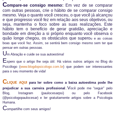
C
ompare-se consigo mesmo:
Em vez de se comparar
com outras pessoas, crie o hábito de se comparar consigo
mesmo. Veja o quanto você cresceu, o que você já alcançou
e que progresso você fez em relação aos seus objetivos, ou
seja, mantenha o foco sobre as suas realizações. Este
hábito tem o benefício de gerar gratidão, apreciação e
bondade em direção a si próprio enquanto você observa o
quão longe chegou, os obstáculos que supero
u e as coisas
boas que você fez. Assim, se sentirá bem consigo mesmo sem ter que
pensar em outras pessoas.
U
m Abração e cuide se sua autoestima!
E
spero que o artigo lhe seja útil. Há vários outros artigos no Blog do
Psicólogo
(
www.blogdopsicologo.com.br
)
que podem ser interessantes
para o seu momento de vida!
C
LIQUE AQUI
para ler sobre como a baixa autoestima pode lhe
V
prejudicar a sua carreira profissional
..
ocê pode me “seguir” pelo
Blog, Instagram (paulocesarpsi) ou pelo Facebook
(@psicologopaulocesar) e ler gratuitamente artigos sobre a Psicologia
Humana.
C
ompartilhe com seus amigos!