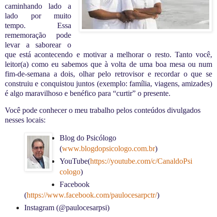
caminhando lado a
lado por muito
tempo. Essa
rememoração pode
levar a saborear o
que está acontecendo e motivar a melhorar o resto. Tanto você,
leitor(a) como eu sabemos que à volta de uma boa mesa ou num
fim-de-semana a dois, olhar pelo retrovisor e recordar o que se
construiu e conquistou juntos (exemplo: família, viagens, amizades)
é algo maravilhoso e benéfico para “curtir” o presente.
Você pode conhecer o meu trabalho pelos conteúdos divulgados
nesses locais:
Blog do Psicólogo
(
www.blogdopsicologo.com.br
)
YouTube(
https://youtube.com/c/CanaldoPsi
cologo
)
Facebook
(
https://www.facebook.com/paulocesarpctr/
)
Instagram (@paulocesarpsi)