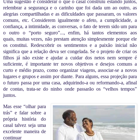
Uma sugestão é considerar o que o casal construiu estando juntos,
relembrar a segurança e o carinho que foi dada um ao outro, as
alegrias compartilhadas e as dificuldades que passaram, os valores
comuns, etc. Considerem igualmente o afeto, a cumplicidade, a
confiança, a intimidade, as conversas, o fato de terem sido um para
o outro o “porto seguro”..., enfim, há tantos elementos aos
quais, muitas vezes, não prestam atenção simplesmente porque ele
os constitui. Redescobrir os sentimentos e a paixão inicial não
significa que a relação deva ser congelada. Se o projeto de criar os
filhos já não existe e ajudar a cuidar dos netos nem sempre é
suficiente, é importante ter novos objetivos e desejos comuns a
curto e médio prazo, como organizar viagens, associar-se a novos
lugares e grupos e assim por diante. Para alguns, essa projeção para
o futuro passa por uma casa, adquirindo-a ou reformando-a, afinal
de contas, trata-se do ninho onde passarão os “velhos tempos”
juntos.
Mas esse “olhar para
trás” e falar sobre a
própria história do
casal talvez seja uma
excelente maneira de
continuar