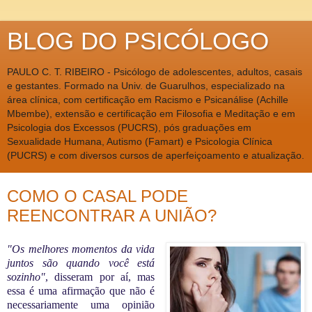
BLOG DO PSICÓLOGO
PAULO C. T. RIBEIRO - Psicólogo de adolescentes, adultos, casais
e gestantes. Formado na Univ. de Guarulhos, especializado na
área clínica, com certificação em Racismo e Psicanálise (Achille
Mbembe), extensão e certificação em Filosofia e Meditação e em
Psicologia dos Excessos (PUCRS), pós graduações em
Sexualidade Humana, Autismo (Famart) e Psicologia Clínica
(PUCRS) e com diversos cursos de aperfeiçoamento e atualização.
COMO O CASAL PODE
REENCONTRAR A UNIÃO?
"Os melhores momentos da vida
juntos são quando você está
sozinho"
, disseram
por aí, mas
essa é uma afirmação que não é
necessariamente uma opinião