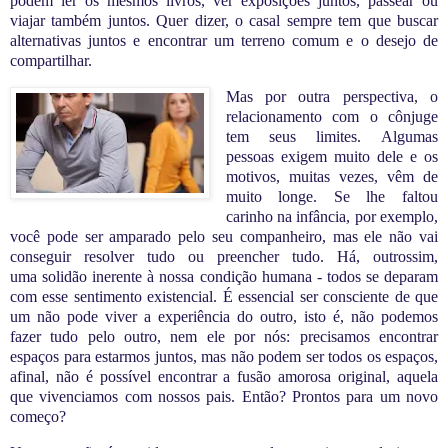
podem
ler os mesmos livros
, ver exposições juntos, passear ou
viajar também juntos. Quer dizer, o casal sempre tem que buscar
alternativas juntos e encontrar
um terreno comum
e
o desejo de
compartilhar
.
Mas por outra perspectiva, o
relacionamento com o cônjuge
tem seus limites. Algumas
pessoas exigem muito dele e os
motivos, muitas vezes, vêm de
muito longe. Se lhe faltou
carinho na infância, por exemplo,
você pode ser amparado pelo seu companheiro, mas
ele não vai
conseguir resolver tudo ou preencher tudo
. Há, outrossim,
uma
solidão inerente à nossa condição humana - t
odos se deparam
com esse sentimento existencial. É essencial ser consciente de que
um não pode viver a experiência do outro, isto é, n
ão podemos
fazer tudo pelo outro, nem ele por nós: p
recisamos encontrar
espaços para estarmos juntos, mas não podem ser todos os espaços,
afinal, não é possível encontrar a fusão amorosa original, aquela
que vivenciamos com nossos pais. Então? Prontos para um novo
começo?