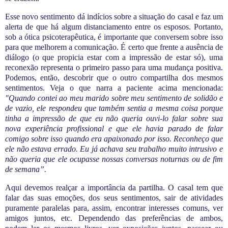
Esse novo sentimento dá indícios sobre a situação do casal e faz um
alerta de que há algum
distanciamento
entre os esposos. Portanto,
sob a ótica psicoterapêutica, é importante que conversem
sobre isso
para que melhorem a
comunicação. É certo que frente a ausência de
diálogo (o que propicia estar com a impressão de estar só), uma
reconexão representa o primeiro passo para uma mudança positiva.
Podemos, então, descobrir que o outro
compartilha dos mesmos
sentimentos
. Veja o que narra a paciente acima mencionada:
"Quando contei ao meu marido sobre meu sentimento de solidão e
de vazio, ele respondeu que também
sentia
a mesma coisa porque
tinha a impressão de que eu não queria ouvi-lo falar sobre sua
nova experiência profissional e que ele havia parado de falar
comigo sobre isso quando
era apaixonado por isso
. Reconheço que
ele não estava errado. Eu já achava seu trabalho muito intrusivo e
não queria que ele ocupasse nossas conversas noturnas ou de fim
de semana”.
Aqui devemos realçar
a importância da partilha. O casal tem que
falar das suas emoções, dos seus sentimentos, sair de atividades
puramente paralelas para, assim,
encontrar interesses comuns
, ver
amigos juntos, etc. Dependendo das preferências de ambos,