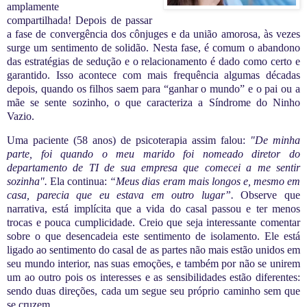
amplamente
compartilhada! Depois de passar
a fase de convergência dos cônjuges e da união amorosa, às vezes
surge
um sentimento de solidão. Nesta fase, é comum o abandono
d
as estratégias de sedução e o relacionamento é dado como certo e
garantido. Isso acontece com
mais frequência algumas décadas
depois, quando os filhos saem para “ganhar o mundo” e o pai ou a
mãe se sente sozinho, o que caracteriza a Síndrome do Ninho
Vazio.
Uma paciente (58 anos) de psicoterapia assim falou:
"De minha
parte, foi quando o meu marido foi nomeado diretor do
departamento de TI de sua empresa que comecei a me sentir
sozinha".
Ela continua:
“Meus dias eram mais longos e, mesmo em
casa,
parecia que eu estava em outro lugar”
.
Observe que
narrativa, está implícita que a vida do casal passou e ter menos
trocas e pouca c
umplicidade
. Creio que seja interessante comentar
sobre o que desencadeia este sentimento de isolamento. Ele está
ligado ao
sentimento do casal de as partes não mais estão unidos em
seu mundo interior
, nas suas emoções, e também por não se unirem
um
ao outro
pois os interesses e as sensibilidades estão diferentes:
sendo duas direções, c
ada um segue seu próprio caminho sem que
se cruzem.