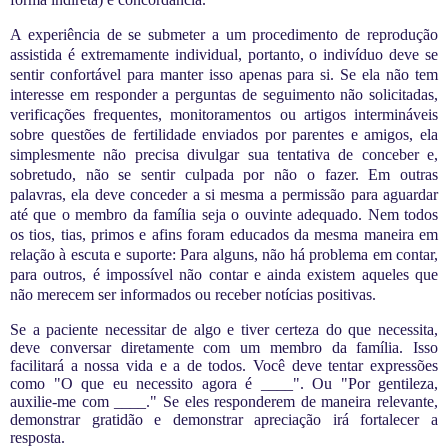
A experiência de se submeter a um procedimento de reprodução
assistida é extremamente individual, portanto, o indivíduo deve se
sentir confortável para manter isso apenas para si. Se ela não tem
interesse em responder a perguntas de seguimento não solicitadas,
verificações frequentes, monitoramentos ou artigos intermináveis
sobre
questões de fertilidade enviados por parentes e amigos, ela
simplesmente não precisa divulgar sua tentativa de conceber e,
sobretudo, não se sentir culpada por não o fazer. Em outras
palavras, ela deve conceder a si mesma a permissão para aguardar
até que o membro da família seja o ouvinte adequado. Nem todos
os tios, tias, primos e afins foram educados da mesma maneira em
relação à escuta e suporte: Para alguns, não há problema em contar,
para outros, é impossível não contar e ainda existem aqueles que
não merecem ser informados ou receber notícias positivas.
Se a paciente necessitar de algo e tiver certeza do que necessita,
deve conversar diretamente com um membro da família. Isso
facilitará a nossa vida e a de todos. Você deve tentar expressões
como "O que eu necessito agora é ____". Ou "Por gentileza,
auxilie-me com ____." Se eles responderem de maneira relevante,
demonstrar gratidão e demonstrar apreciação irá fortalecer a
resposta.