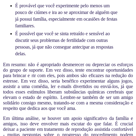
É provável que você experimente pelo menos um
pouco de ciúmes e ira ao se aproximar de alguém que
já possui família, especialmente em ocasiões de festas
familiares.
É possível que você se sinta retraído e sensível ao
discutir seus problemas de fertilidade com outras
pessoas, já que não consegue antecipar as respostas
delas.
Em resumo: não é apropriado desmerecer ou depreciar os esforços
do grupo de suporte. Em vez disso, tente encontrar oportunidades
para brincar e rir com eles, pois ambos são eficazes na redução do
estresse. Em vez disso, seria benéfico experimentar alguns jogos,
assistir a uma comédia, ler e-mails divertidos ou enviá-los, já que
todos esses estímulos liberam substâncias químicas cerebrais que
elevam o estado de espírito. Lembre-se também de ser um amigo
solidário consigo mesmo, tratando-se com a mesma consideração e
respeito que dedica aos que você ama.
Em última análise, se houver um apoio significativo da família e
amigos, isso deve envolver mais escutar do que falar. É crucial
deixar a paciente em tratamento de reprodução assistida confortável
- muitas perguntas sobre o progresso do procedimento podem