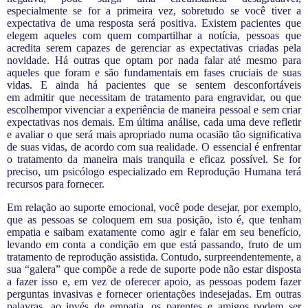
especialmente se for a primeira vez, sobretudo se você tiver a
expectativa de uma resposta será positiva. Existem pacientes que
elegem aqueles com quem compartilhar a notícia, pessoas que
acredita serem capazes de gerenciar as expectativas criadas pela
novidade.
Há outras que optam por nada falar até mesmo para
aqueles que foram e são fundamentais em fases cruciais de suas
vidas. E ainda há pacientes que se sentem desconfortáveis
em admitir que necessitam de tratamento para engravidar, ou que
escolhempor vivenciar a experiência de maneira pessoal e sem criar
expectativas nos demais. Em última análise, cada uma deve refletir
e avaliar o que será mais apropriado numa ocasião tão significativa
de suas vidas, de acordo com sua realidade. O essencial é enfrentar
o tratamento da maneira mais tranquila e eficaz possível. Se for
preciso, um psicólogo especializado em Reprodução Humana terá
recursos para fornecer.
Em relação ao suporte emocional, você pode desejar, por exemplo,
que as pessoas se coloquem em sua posição, isto é, que tenham
empatia e saibam exatamente como agir e falar em seu benefício,
levando em conta a condição em que está passando, fruto de um
tratamento de reprodução assistida. Contudo, surpreendentemente, a
sua “galera” que compõe a rede de suporte pode não estar disposta
a fazer isso e, em vez de oferecer apoio, as pessoas podem fazer
perguntas invasivas e fornecer orientações indesejadas. Em outras
palavras, ao invés de empatia, os parentes e amigos podem ser