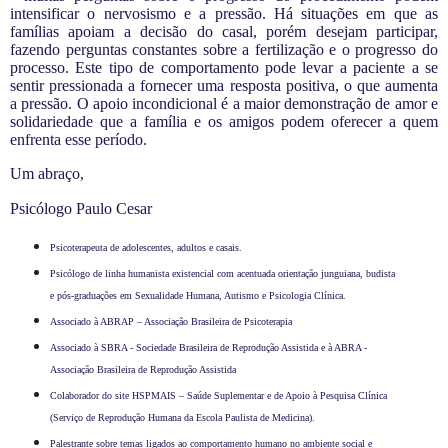
intensificar o nervosismo e a pressão. Há situações em que as
famílias apoiam a decisão do casal, porém desejam participar,
fazendo perguntas constantes sobre a fertilização e o progresso do
processo. Este tipo de comportamento pode levar a paciente a se
sentir pressionada a fornecer uma resposta positiva, o que aumenta
a pressão. O apoio incondicional é a maior demonstração de amor e
solidariedade que a família e os amigos podem oferecer a quem
enfrenta esse período.
Um abraço,
Psicólogo Paulo Cesar
Psicoterapeuta de adolescentes, adultos e casais.
Psicólogo de linha humanista existencial com acentuada orientação junguiana, budista
e pós-graduações em Sexualidade Humana, Autismo e Psicologia Clínica.
Associado à ABRAP – Associação Brasileira de Psicoterapia
Associado à SBRA - Sociedade Brasileira de Reprodução Assistida e à ABRA -
Associação Brasileira de Reprodução Assistida
Colaborador do site HSPMAIS – Saúde Suplementar e de Apoio à Pesquisa Clínica
(Serviço de Reprodução Humana da Escola Paulista de Medicina).
Palestrante sobre temas ligados ao comportamento humano no ambiente social e