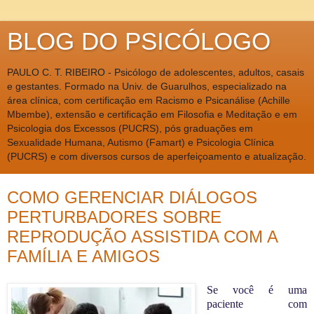
BLOG DO PSICÓLOGO
PAULO C. T. RIBEIRO - Psicólogo de adolescentes, adultos, casais
e gestantes. Formado na Univ. de Guarulhos, especializado na
área clínica, com certificação em Racismo e Psicanálise (Achille
Mbembe), extensão e certificação em Filosofia e Meditação e em
Psicologia dos Excessos (PUCRS), pós graduações em
Sexualidade Humana, Autismo (Famart) e Psicologia Clínica
(PUCRS) e com diversos cursos de aperfeiçoamento e atualização.
COMO GERENCIAR DIÁLOGOS
PERTURBADORES SOBRE
REPRODUÇÃO ASSISTIDA COM A
FAMÍLIA E AMIGOS
Se você é uma
paciente com