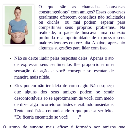
O que são as chamadas "conversas
constrangedoras" com amigos? Essas conversas
geralmente oferecem conselhos não solicitados
ou clichês, ou mal podem esperar para
compartilhar seus próprios problemas. Na
realidade, a paciente buscava uma conexão
profunda e a oportunidade de expressar seus
maiores temores em voz alta. Abaixo, apresento
algumas sugestões para lidar com isso.
N
ão se deixe iludir pelas respostas deles. Apenas o ato
de ex
pressar seus sentimentos lhe proporciona uma
sensação de ação e você consegue se escutar de
maneira mais nítida.
Eles podem não ter ideia de como agir. Não esqueça
que alguns dos seus amigos podem se sentir
desconfortáveis ao se aproximarem de você, com medo
de dizer algo incorreto ou tristes e exibindo ansiedade.
Tente auxiliá-los comunicando o que precisa ser feito.
"Eu ficaria encantado se você ____."
O grupo de suporte mais eficaz é formado por amigos que