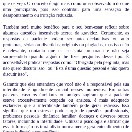
que os vejo. O conceito é agir mais como uma observadora do que
uma participante, pois isso contribui para uma sensação de
desapontamento ou irritação reduzida
.
Também será muito benéfico para o seu bem-estar refletir sobre
algumas questões insensíveis acerca da gravidez. Certamente, as
respostas da paciente podem ser auto declarativas ou auto
protetoras, sérias ou divertidas, originais ou plagiadas, mas isso não
é relevante, contanto que ela se sinta preparada e não seja
surpreendida quando alguém lhe fizer perguntas desse tipo. É
aconselhável praticar respostas como: "Obrigada pela pergunta, mas
não quero discutir isso" ou "Esta é uma questão pessoal e não quero
discutir isso".
Garantir que eles entendam que você não é a responsável pela sua
infertilidade é igualmente crucial nesses momentos. Em outras
palavras, caso os familiares ou amigos sugiram que a paciente
esteve excessivamente ocupada ou ansiosa, é mais adequado
esclarecer que a infertilidade também pode gerar estresse. Isso
significa que um estresse pode surgir de questões profissionais,
problemas pessoais, dinâmica familiar, doenças e diversos outros
fatores, incluindo a infertilidade. Utilizar a psicologia e afirmar que
essa informação os trará alívio normalmente gera entendimento (de
forma indireta) e concordância.