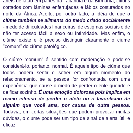
anéis de latão em partes da Tailândia e da Birmânia, clitóris
cortados com lâminas enferrujadas e lábios costurados no
norte da África. Aceito, por outro lado, a idéia de que o
ciúme também se alimenta do medo criado socialmente
- medo de dificuldades financeiras, de estigmas sociais e de
não ter acesso fácil a sexo ou intimidade. Mas enfim, o
ciúme existe e é preciso distinguir claramente o ciúme
"comum" do ciúme patológico.
O
ciúme “comum” é sentido com moderação e pode-se
considerá-lo, portanto, normal. É aquele tipo de ciúme que
todos podem sentir e sofrer em algum momento do
relacionamento, se a pessoa for confrontada com uma
experiência que cause o medo de perder o ente querido e
de ficar sozinho.
É uma emoção dolorosa pois implica em
receio intenso de perder o afeto ou o favoritismo de
alguém que você ama, por causa de outra pessoa
.
Todavia, em certas situações que podem provocar muitas
dúvidas, o ciúme pode ser um tipo de sinal de alerta útil e
eficaz.