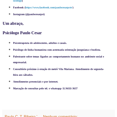
sicologo
)
Facebook (
https://www.facebook.com/paulocesarpctr/
)
Instagram (@paulocesarpsi)
Um abraço,
Psicólogo Paulo Cesar
Psicoterapeuta de adolescentes, adultos e casais.
Psicólogo de linha humanista com acentuada orientação junguiana e budista.
Palestrante sobre temas ligados ao comportamento humano no ambiente social e
empresarial.
Consultório próximo à estação de metrô Vila Mariana. Atendimento de segunda-
feira aos sábados.
Atendimentos presenciais e por internet.
Marcação de consultas pelo tel. e whatsapp 11.94111-3637
Paulo C. T. Ribeiro.'.
Nenhum comentário: