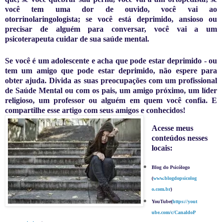
você tem uma dor de ouvido, você vai ao
otorrinolaringologista; se você está deprimido, ansioso ou
precisar de alguém para conversar, você vai a um
psicoterapeuta cuidar de sua saúde mental.
Se você é um adolescente e acha que pode estar deprimido - ou
tem um amigo que pode estar deprimido, não espere para
obter ajuda. Divida as suas preocupações com um profissional
de Saúde Mental ou com os pais, um amigo próximo, um líder
religioso, um professor ou alguém em quem você confia. E
c
ompartilhe esse artigo com seus amigos e conhecidos!
Acesse meus
conteúdos nesses
locais:
Blog do Psicólogo
(
www.blogdopsicolog
o.com.br
)
YouTube(
https://yout
ube.com/c/CanaldoP