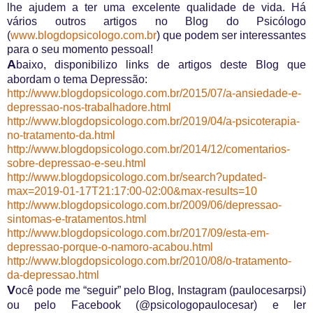
lhe ajudem a ter uma excelente qualidade de vida. Há
vários outros artigos no Blog do Psicólogo
(
www.blogdopsicologo.com.br
) que podem s
er interessantes
para o seu momento pessoal!
A
baixo, disponibilizo links de artigos deste Blog que
abordam o tema Depressão:
http://www.blogdopsicologo.com.br/2015/07/a-ansiedade-e-
depressao-nos-trabalhadore.html
http://www.blogdopsicologo.com.br/2019/04/a-psicoterapia-
no-tratamento-da.html
http://www.blogdopsicologo.com.br/2014/12/comentarios-
sobre-depressao-e-seu.html
http://www.blogdopsicologo.com.br/search?updated-
max=2019-01-17T21:17:00-02:00&max-results=10
http://www.blogdopsicologo.com.br/2009/06/depressao-
sintomas-e-tratamentos.html
http://www.blogdopsicologo.com.br/2017/09/esta-em-
depressao-porque-o-namoro-acabou.html
http://www.blogdopsicologo.com.br/2010/08/o-tratamento-
da-depressao.html
V
ocê pode me “seguir” pelo Blog, Instagram (paulocesarpsi)
ou pelo Facebook (@psicologopaulocesar) e ler