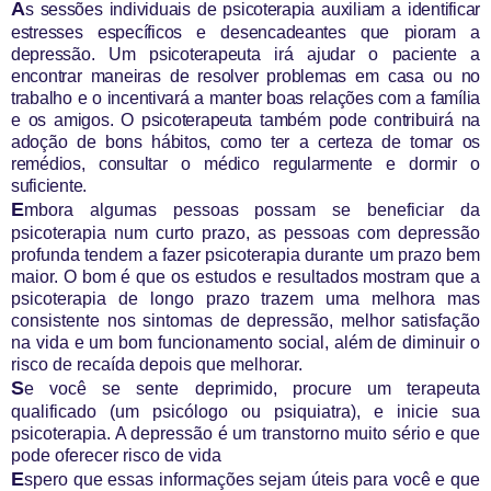
A
s sessões individuais de psicoterapia auxiliam a identificar
estresses específicos e desencadeantes que pioram a
depressão. Um psicoterapeuta irá ajudar o paciente a
encontrar maneiras de resolver problemas em casa ou no
trabalho e o incentivará a manter boas relações com a família
e os amigos. O psicoterapeuta também pode contribuirá na
adoção de bons hábitos, como ter a certeza de tomar os
remédios, consultar o médico regularmente e dormir o
suficiente.
E
mbora algumas pessoas possam se beneficiar da
psicoterapia num curto prazo, as pessoas com depressão
profunda tendem a fazer psicoterapia durante um prazo bem
maior. O bom é que os estudos e resultados mostram que a
psicoterapia de longo prazo trazem uma melhora mas
consistente nos sintomas de depressão, melhor satisfação
na vida e um bom funcionamento social, além de diminuir o
risco de recaída depois que melhorar.
S
e você se sente deprimido, procure um terapeuta
qualificado (um psicólogo ou psiquiatra), e inicie sua
psicoterapia. A depressão é um transtorno muito sério e que
pode oferecer risco de vida
E
spero que essas informações sejam úteis para você e que