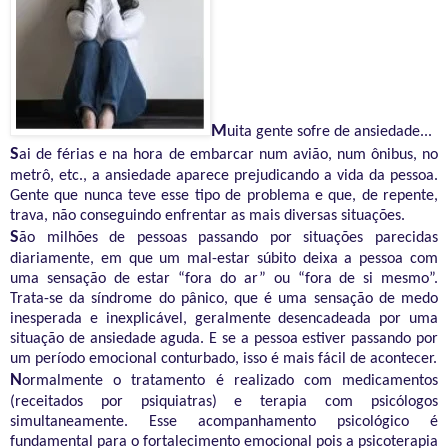
M
uita
gente sofre de ansiedade...
S
ai de férias e na hora de embarcar num avião, num ônibus, no
metrô, etc., a ansiedade aparece prejudicando a vida da pessoa.
Gente que nunca teve esse tipo de problema e que, de repente,
trava, não conseguindo enfrentar as mais diversas situações.
S
ão milhões de pessoas passando por situações parecidas
diariamente, em que um mal-estar súbito deixa a pessoa com
uma sensação de estar “fora do ar” ou “fora de si mesmo”.
Trata-se da
síndrome do pânico, que é
uma sensação de medo
inesperada e inexplicável, geralmente desencadeada por uma
situação de ansiedade aguda. E se a pessoa estiver passando por
um período emocional conturbado, isso é mais fácil de acontecer.
N
ormalmente
o tratamento é realizado com medicamentos
(receitados por psiquiatras) e terapia com psicólogos
simultaneamente. Esse acompanhamento p
sicológico é
fundamental para o fortalecimento emocional pois a psicoterapia