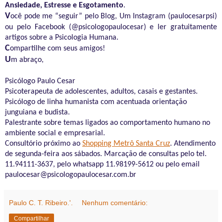
Ansiedade, Estresse e Esgotamento
.
V
ocê pode me “seguir” pelo Blog, Um Instagram (
paulocesarpsi
)
ou pelo Facebook (@
psicologopaulocesar
) e ler gratuitamente
artigos sobre a Psicologia Humana.
C
ompartilhe com seus amigos
!
U
m abraço
,
Psicólogo Paulo Cesar
Psicoterapeuta de adolescentes, adultos, casais e gestantes.
Psicólogo de linha humanista com acentuada orientação
junguiana
e budista.
Palestrante sobre temas ligados ao comportamento humano no
ambiente social e empresarial.
Consultório próximo ao
Shopping Metrô Santa Cruz
. Atendimento
de segunda-feira aos sábados. Marcação de consultas pelo tel.
11.94111-3637, pelo
whatsapp
11.98199-5612 ou pelo
email
paulocesar@psicologopaulocesar.com.br
Paulo C. T. Ribeiro.'.
Nenhum comentário:
Compartilhar