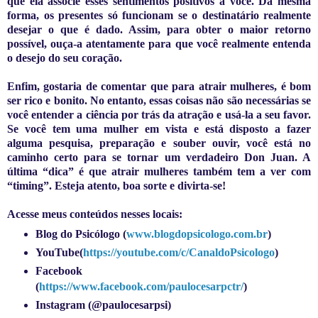
que ela associe esses sentimentos positivos a você. Da mesma
forma, os presentes só funcionam se o destinatário realmente
desejar o que é dado. Assim, para obter o maior retorno
possível, ouça-a atentamente para que você realmente entenda
o desejo do seu coração.
Enfim, gostaria de comentar que para atrair mulheres, é bom
ser rico e bonito. No entanto, essas coisas não são necessárias se
você entender a ciência por trás da atração e usá-la a seu favor.
Se você tem uma mulher em vista e está disposto a fazer
alguma pesquisa, preparação e souber ouvir, você está no
caminho certo para se tornar um verdadeiro Don Juan. A
última “dica” é que atrair mulheres também tem a ver com
“timing”. Esteja atento, boa sorte e divirta-se!
Acesse meus conteúdos nesses locais:
Blog do Psicólogo (
www.blogdopsicologo.com.br
)
YouTube(
https://youtube.com/c/CanaldoPsicologo
)
Facebook
(
https://www.facebook.com/paulocesarpctr/
)
Instagram (@paulocesarpsi)