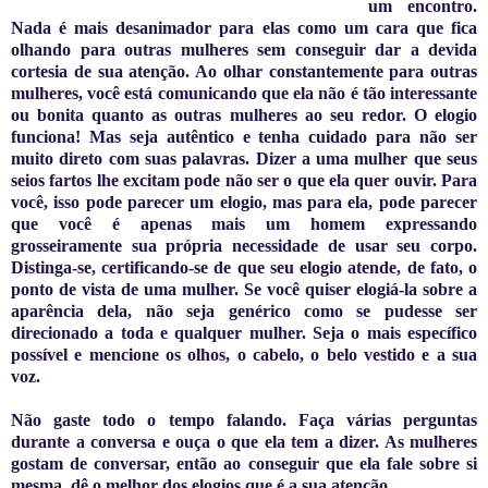
um encontro.
Nada é mais desanimador para elas como um cara que fica
olhando para outras mulheres sem conseguir dar a devida
cortesia de sua atenção. Ao olhar constantemente para outras
mulheres, você está comunicando que ela não é tão interessante
ou bonita quanto as outras mulheres ao seu redor. O elogio
funciona! Mas seja autêntico e tenha cuidado para não ser
muito direto com suas palavras. Dizer a uma mulher que seus
seios fartos lhe excitam pode não ser o que ela quer ouvir. Para
você, isso pode parecer um elogio, mas para ela, pode parecer
que você é apenas mais um homem expressando
grosseiramente sua própria necessidade de usar seu corpo.
Distinga-se, certificando-se de que seu elogio atende, de fato, o
ponto de vista de uma mulher. Se você quiser elogiá-la sobre a
aparência dela, não seja genérico como se pudesse ser
direcionado a toda e qualquer mulher. Seja o mais específico
possível e mencione os olhos, o cabelo, o belo vestido e a sua
voz.
Não gaste todo o tempo falando. Faça várias perguntas
durante a conversa e ouça o que ela tem a dizer. As mulheres
gostam de conversar, então ao conseguir que ela fale sobre si
mesma, dê o melhor dos elogios que é a sua atenção.