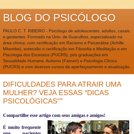
BLOG DO PSICÓLOGO
PAULO C. T. RIBEIRO - Psicólogo de adolescentes, adultos, casais
e gestantes. Formado na Univ. de Guarulhos, especializado na
área clínica, com certificação em Racismo e Psicanálise (Achille
Mbembe), extensão e certificação em Filosofia e Meditação e em
Psicologia dos Excessos (PUCRS), pós graduações em
Sexualidade Humana, Autismo (Famart) e Psicologia Clínica
(PUCRS) e com diversos cursos de aperfeiçoamento e atualização.
DIFICULDADES PARA ATRAIR UMA
MULHER? VEJA ESSAS “DICAS
PSICOLÓGICAS"”
Compartilhe esse artigo com seus amigas e amigos!
É muito frequente
que pacientes