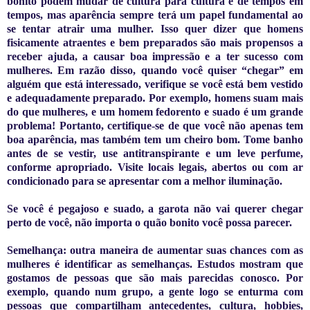
bonito podem mudar de cultura para cultura e de tempos em
tempos, mas aparência sempre terá um papel fundamental ao
se tentar atrair uma mulher. Isso quer dizer que homens
fisicamente atraentes e bem preparados são mais propensos a
receber ajuda, a causar boa impressão e a ter sucesso com
mulheres. Em razão disso, quando você quiser “chegar” em
alguém que está interessado, verifique se você está bem vestido
e adequadamente preparado. Por exemplo, homens suam mais
do que mulheres, e um homem fedorento e suado é um grande
problema! Portanto, certifique-se de que você não apenas tem
boa aparência, mas também tem um cheiro bom. Tome banho
antes de se vestir, use antitranspirante e um leve perfume,
conforme apropriado. Visite locais legais, abertos ou com ar
condicionado para se apresentar com a melhor iluminação.
Se você é pegajoso e suado, a garota não vai querer chegar
perto de você, não importa o quão bonito você possa parecer.
Semelhança: outra maneira de aumentar suas chances com as
mulheres é identificar as semelhanças. Estudos mostram que
gostamos de pessoas que são mais parecidas conosco. Por
exemplo, quando num grupo, a gente logo se enturma com
pessoas que compartilham antecedentes, cultura, hobbies,