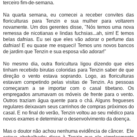
terceiro fim-de-semana.
Na quarta semana, eu comecei a receber convites das
floriculturas para Tenzin e sua mulher para voltarem
novamente. Um dos gerentes disse, "Nós temos uma nova
remessa de nicotianas e lindas fuchsias...ah, sim! E temos
belas dafnias. Eu sei que eles vão adorar o perfume das
dafnias! E eu quase me esqueci! Temos uns novos bancos
de jardim que Tenzin e sua esposa vão adorar!"
No mesmo dia, outra floricultura ligou dizendo que eles
tinham recebido birutas coloridas para Tenzin saber de que
direção o vento estava soprando. Logo, as floriculturas
estavam competindo pelas visitas de Tenzin. As pessoas
começaram a se importar com o casal tibetano. Os
empregados arrumavam os móveis de frente para o vento.
Outros traziam água quente para o chá. Alguns fregueses
regulares deixavam seus carrinhos de compras próximos do
casal. E no final do verão, Tenzin voltou ao seu médico para
novos exames e determinar o desenvolvimento da doença.
Mas o doutor não achou nenhuma evidência de câncer. Ele