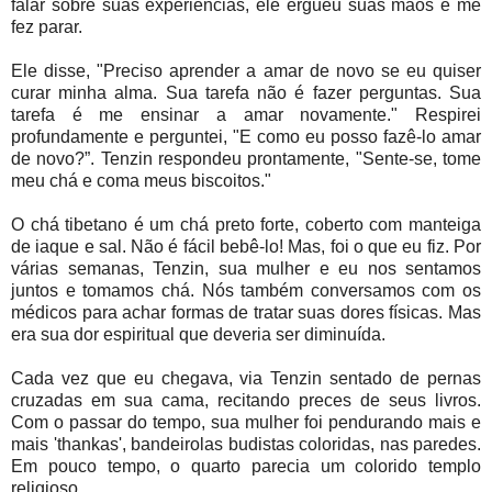
falar sobre suas experiências, ele ergueu suas mãos e me
fez parar.
Ele disse, "Preciso aprender a amar de novo se eu quiser
curar minha alma. Sua tarefa não é fazer perguntas. Sua
tarefa é me ensinar a amar novamente." Respirei
profundamente e perguntei, "E como eu posso fazê-lo amar
de novo?”.
Tenzin respondeu prontamente, "Sente-se, tome
meu chá e coma meus biscoitos."
O chá tibetano é um chá preto forte, coberto com manteiga
de iaque e sal. Não é fácil bebê-lo! Mas, foi o que eu fiz. Por
várias semanas, Tenzin, sua mulher e eu nos sentamos
juntos e tomamos chá. Nós também conversamos com os
médicos para achar formas de tratar suas dores físicas. Mas
era sua dor espiritual que deveria ser diminuída.
Cada vez que eu chegava, via Tenzin sentado de pernas
cruzadas em sua cama, recitando preces de seus livros.
Com o passar do tempo, sua mulher foi pendurando mais e
mais 'thankas', bandeirolas budistas coloridas, nas paredes.
Em pouco tempo, o quarto parecia um colorido templo
religioso.