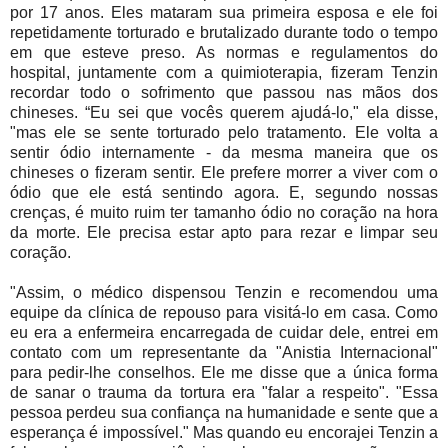
por 17 anos. Eles mataram sua primeira esposa e ele foi
repetidamente torturado e brutalizado durante todo o tempo
em que esteve preso. As normas e regulamentos do
hospital, juntamente com a quimioterapia, fizeram Tenzin
recordar todo o sofrimento que passou nas mãos dos
chineses.
“Eu sei que vocês querem ajudá-lo," ela disse,
"mas ele se sente torturado pelo tratamento. Ele volta a
sentir ódio internamente - da mesma maneira que os
chineses o fizeram sentir. Ele prefere morrer a viver com o
ódio que ele está sentindo agora. E, segundo nossas
crenças, é muito ruim ter tamanho ódio no coração na hora
da morte. Ele precisa estar apto para rezar e limpar seu
coração.
"Assim, o médico dispensou Tenzin e recomendou uma
equipe da clínica de repouso para visitá-lo em casa. Como
eu era a enfermeira encarregada de cuidar dele, entrei em
contato com um representante da "Anistia Internacional"
para pedir-lhe conselhos. Ele me disse que a única forma
de sanar o trauma da tortura era "falar a respeito". "Essa
pessoa perdeu sua confiança na humanidade e sente que a
esperança é impossível." Mas quando eu encorajei Tenzin a