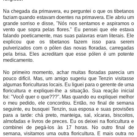
Na chegada da primavera, eu perguntei o que os tibetanos
faziam quando estavam doentes na primavera. Ele abriu um
grande sorriso e disse, "Nós nos sentamos e aspiramos o
vento que sopra pelas flores."
Eu pensei que ele estava
falando poeticamente, mas suas palavras eram literais. Ele
explicou que os tibetanos fazem isso para serem
pulverizados com o pólen das novas floradas, carregadas
pela brisa. Eles acreditam que esse pólen é um potente
medicamento.
No primeiro momento, achar muitas floradas parecia um
pouco difícil. Mas, um amigo sugeriu que Tenzin visitasse
algumas floriculturas locais. Eu liguei para o gerente de uma
floricultura e expliquei-lhe a situação. Sua reação inicial
foi: "Você quer o que???". Mas quando eu expliquei melhor
o meu pedido, ele concordou.
Então, no final de semana
seguinte, eu busquei Tenzin, sua esposa e suas provisões
para a tarde: chá preto, manteiga, sal, xícaras, biscoitos,
almofadas e livros de preces. Eu os deixei na floricultura e
combinei de pegá-los às 17 horas. No outro final de
semana, visitamos uma outra floricultura. E mais outra no