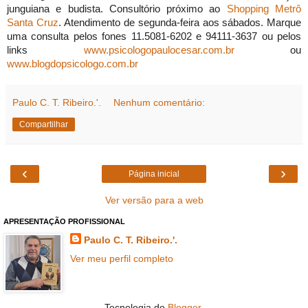
junguiana e budista. Consultório próximo ao
Shopping Metrô
Santa Cruz
. Atendimento de segunda-feira aos sábados. Marque
uma consulta pelos fones 11.5081-6202 e 94111-3637 ou pelos
links
www.psicologopaulocesar.com.br
ou
www.blogdopsicologo.com.br
Paulo C. T. Ribeiro.'.
Nenhum comentário:
Compartilhar
‹
›
Página inicial
Ver versão para a web
APRESENTAÇÃO PROFISSIONAL
Paulo C. T. Ribeiro.'.
Ver meu perfil completo
Tecnologia do
Blogger
.