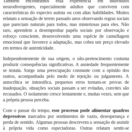
Também encontramos essa experiência em indivíduos
neurodivergentes, especialmente adultos que convivem com
características do espectro autista ou com altas habilidades. Muitos
relatam a sensação de terem passado anos observando regras sociais
que pareciam naturais para todos, mas misteriosas para eles. Não
raro, aprendem a desempenhar papéis sociais por observação e
esforço consciente, desenvolvendo uma espécie de camuflagem
emocional que favorece a adaptação, mas cobra um preço elevado
em termos de autenticidade.
Independentemente de sua origem, o não-pertencimento costuma
produzir consequências significativas. A ansiedade frequentemente
se instala. Surge uma preocupação constante com a opinião dos
outros, acompanhada pelo medo de rejeição ou julgamento. A
autocrítica se intensifica, pequenos erros tornam-se provas de
inadequação, situações sociais passam a ser evitadas, convites são
recusados. O isolamento cresce lentamente e, muitas vezes, sem que
a própria pessoa perceba.
Com o passar do tempo,
esse processo pode alimentar quadros
depressivos
marcados por sentimentos de vazio, desesperança e
perda de sentido. Algumas pessoas descrevem a sensação de assistir
à própria vida como espectadoras. Outras relatam sentir-se