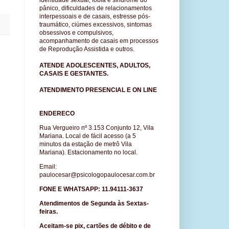
identidade sexual, fobia e síndrome do
pânico, dificuldades de relacionamentos
interpessoais e de casais, estresse pós-
traumático, ciúmes excessivos, sintomas
obsessivos e compulsivos,
acompanhamento de casais em processos
de Reprodução Assistida e outr
os.
ATENDE ADOLESCENTES, ADULTOS,
CASAIS E GESTANTES.
ATENDIMENTO
PRESENCIAL E ON LINE
ENDERECO
Rua Vergueiro nº 3.153 Conjunto 12, Vila
Mariana. Local de fácil acesso (a 5
minutos da estação de metrô Vila
Mariana). Estacionamento no local.
Email:
paulocesar@psicologopaulocesar.com.br
FONE E WHATSAPP:
11.94111-3637
Atendimentos de Segunda às Sextas-
feiras.
Aceitam-se pix, cartões de débito e de