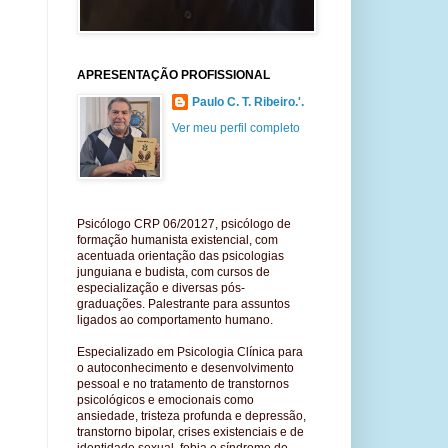
APRESENTAÇÃO PROFISSIONAL
Paulo C. T. Ribeiro.'.
Ver meu perfil completo
Psicólogo
CRP 06/20127
,
psicólogo de
formação humanista existencial, co
m
acentuada orientação das psicologias
j
unguiana
e budista, com cursos de
especialização e diversas pós-
graduações
.
P
alestrante para assuntos
ligados ao comportamento humano.
Especializado em Psicologia Clínica
para
o autoconhecimento e desenvolvimento
pessoal e no tratamento de transtornos
psicológicos e emocionais como
ansiedade, tristeza profunda e depressão,
transtorno bipolar, crises existenciais e de